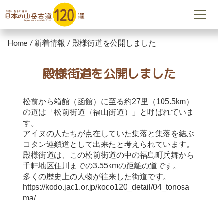
Home
/
新着情報
/
殿様街道を公開しました
殿様街道を公開しました
松前から箱館（函館）に至る約27里（105.5km）
の道は「松前街道（福山街道）」と呼ばれていま
す。
アイヌの人たちが点在していた集落と集落を結ぶ
コタン連鎖道として出来たと考えられています。
殿様街道は、この松前街道の中の福島町兵舞から
千軒地区住川までの3.55kmの距離の道です。
多くの歴史上の人物が往来した街道です。
https://kodo.jac1.or.jp/kodo120_detail/04_tonosa
ma/