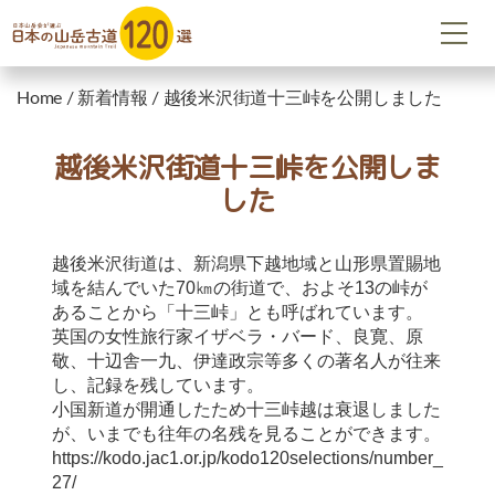
Home
/
新着情報
/
越後米沢街道十三峠を公開しました
越後米沢街道十三峠を公開しま
した
越後米沢街道は、新潟県下越地域と山形県置賜地
域を結んでいた70㎞の街道で、およそ13の峠が
あることから「十三峠」とも呼ばれています。
英国の女性旅行家イザベラ・バード、良寛、原
敬、十辺舎一九、伊達政宗等多くの著名人が往来
し、記録を残しています。
小国新道が開通したため十三峠越は衰退しました
が、いまでも往年の名残を見ることができます。
https://kodo.jac1.or.jp/kodo120selections/number_
27/