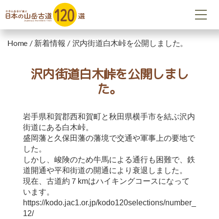
Home
/
新着情報
/
沢内街道白木峠を公開しました。
沢内街道白木峠を公開しまし
た。
岩手県和賀郡西和賀町と秋田県横手市を結ぶ沢内
街道にある白木峠。
盛岡藩と久保田藩の藩境で交通や軍事上の要地で
した。
しかし、峻険のため牛馬による通行も困難で、鉄
道開通や平和街道の開通により衰退しました。
現在、古道約７kmはハイキングコースになって
います。
https://kodo.jac1.or.jp/kodo120selections/number_
12/