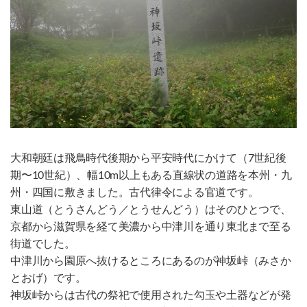
大和朝廷は飛鳥時代後期から平安時代にかけて（7世紀後
期〜10世紀）、幅10m以上もある直線状の道路を本州・九
州・四国に敷きました。古代律令による官道です。
東山道（とうさんどう／とうせんどう）はそのひとつで、
京都から滋賀県を経て美濃から中津川を通り東北まで至る
街道でした。
中津川から園原へ抜けるところにあるのが神坂峠（みさか
とおげ）です。
神坂峠からは古代の祭祀で使用された勾玉や土器などが発