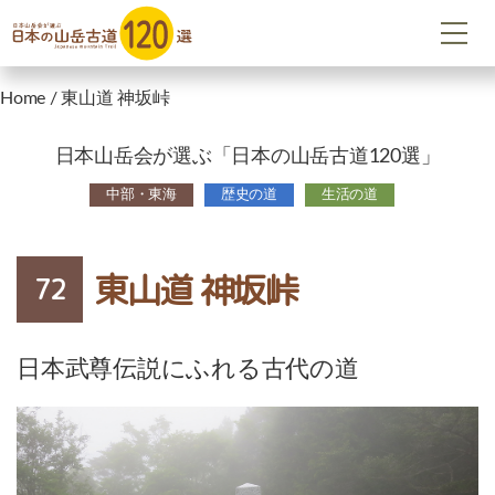
Home
/
東山道 神坂峠
日本山岳会が選ぶ「日本の山岳古道120選」
中部・東海
歴史の道
生活の道
東山道 神坂峠
72
日本武尊伝説にふれる古代の道