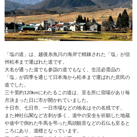
「塩の道」は、越後糸魚川の海岸で精錬された「塩」が信
州松本まで運ばれた道です。
大名が通った道でも参詣の道でもなく、生活必需品の
「塩」が四季を通じて日本海から松本まで運ばれた庶民の
道でした。
三十里約120kmにわたるこの道は、至る所に宿場があり毎
月決まった日に市が開かれていました。
十日市、七日市、一日市場などの地名はその名残です。
また神社仏閣など古刹が多く、道中の安全を祈願した地蔵
や途中で倒れた牛馬を弔った馬頭観音などの石仏も至ると
ころにあり、道標となっています。