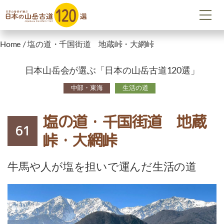
Home
/
塩の道・千国街道 地蔵峠・大網峠
日本山岳会が選ぶ「日本の山岳古道120選」
中部・東海
生活の道
塩の道・千国街道 地蔵
61
峠・大網峠
牛馬や人が塩を担いで運んだ生活の道