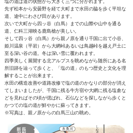
塩の道は道の状態から大きく三つに分かれます。
先ず松本から安曇野を経て大町まで水田の脇を歩く平坦な
道、途中にわさび田があります。
次いで大町から四ッ谷（白馬）までの山際や山中を通る
道、仁科三湖映る鹿島槍が美しい。
そして四ッ谷（白馬）から親ノ原を通り千国に出て小谷、
姫川温泉（平岩）から大網峠あるいは鳥越峠を越え戸土に
至る深い谷の道。冬は深い雪に覆われます。
四季美しく展開する北アルプスを眺めながら随所にある名
所旧跡を辿って歩くと、「塩の道」のもつ歴史と文化を理
解することが出来ます。
水田の構造改善や道路改修で塩の道のかなりの部分が消え
てしまいましたが、千国に残る牛方宿や大網に残る塩倉な
どを見ればその頃が偲ばれ、石仏などを探しながら歩くと
かつての塩の道が鮮やかに蘇ってきます。
※写真は、親ノ原からの白馬三山の眺め。