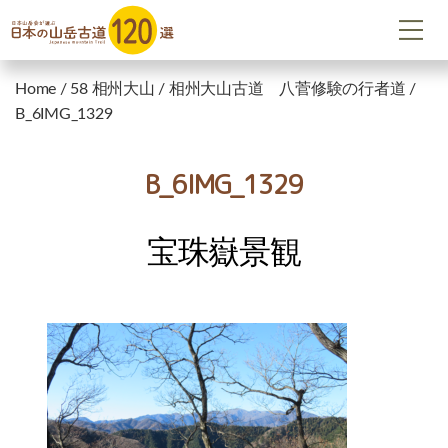
Home
/
58 相州大山
/
相州大山古道 八菅修験の行者道
/
B_6IMG_1329
B_6IMG_1329
宝珠嶽景観