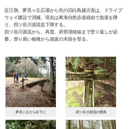
近江側、夢見ヶ丘広場から先の旧白鳥越古道は、ドライブ
ウェイ建設で消滅、現在は東海自然歩道経由で急坂を降
り、四ツ谷川源流迄下降する。
四ツ谷川源流から、再度、府県境稜線まで登り返しが必
要。滑り易い板橋から急坂の木段を登る。
夢見ヶ丘から右下に
四ツ谷川源流の標識