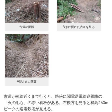
古道の面影
V形に掘れた古道を登る
V型古道に落葉
古道が稜線近くまで行くと、路傍に関電送電線巡視路の
「火の用心」の赤い看板がある。右後方を見ると標高260m
ピークの送電鉄塔が見える。