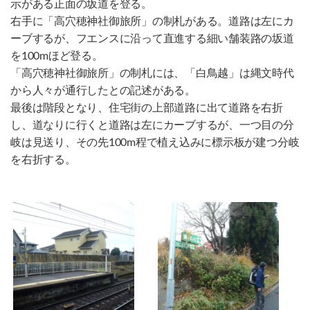
示がある正面の坂道を登る。
右手に「高穴穂神社御旅所」の制札がある。道路は左にカ
ーブするが、フエンスに沿って直進する細い舗装路の坂道
を100mほど登る。
「高穴穂神社御旅所」の制札には、「白鳥越」は縄文時代
から人々が通行したとの記述がある。
最後は階段となり、住宅街の上部道路に出て道路を右折
し、道なりに行くと道路は左にカーブするが、一つ目の分
岐は見送り、その先100m程で植え込みに標示板が建つ分岐
を右折する。