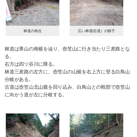
林道の終点
広い林道(古道）の様子
林道は青山の南裾を辿り、壺笠山に行き当たり三差路とな
る。
右方は四ツ谷川に降る。
林道三差路の左方に、壺笠山の山裾を右上方に登る白鳥山
分岐がある。
古道は壺笠山北山腹を回り込み、白鳥山との鞍部で壺笠山
に向かう道が左に分岐する。