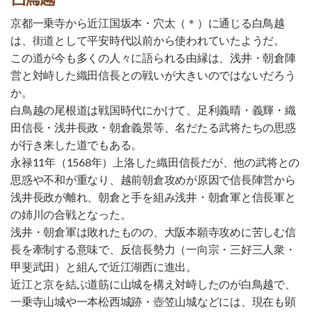
京都一乗寺から近江国坂本・穴太（＊）に通じる白鳥越
は、街道として平安時代以前から使われていたようだ。
この道が今も多くの人々に語られる由縁は、浅井・朝倉陣
営と対峙した織田信長との戦いが大きいのではないだろう
か。
白鳥越の尾根道は戦国時代にかけて、足利義晴・義輝・織
田信長・浅井長政・朝倉義景等、名だたる武将たちの思惑
が行き来した道でもある。
永禄11年（1568年）上洛した織田信長だが、他の武将との
思惑や不和が重なり、越前朝倉攻めが原因で信長陣営から
浅井長政が離れ、朝倉と手を組み浅井・朝倉軍と信長軍と
の姉川の合戦となった。
浅井・朝倉軍は敗れたものの、大阪本願寺攻めに苦しむ信
長を牽制する意味で、反信長勢力（一向宗・三好三人衆・
甲斐武田）と組んで近江湖西に進出。
近江と京を結ぶ道筋に山城を構え対峙したのが白鳥越で、
一乗寺山城や一本松西城跡・壺笠山城などには、現在も顕