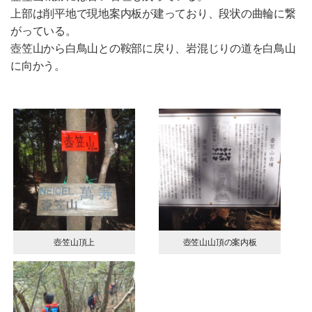
上部は削平地で現地案内板が建っており、段状の曲輪に繋
がっている。
壺笠山から白鳥山との鞍部に戻り、岩混じりの道を白鳥山
に向かう。
壺笠山頂上
壺笠山山頂の案内板