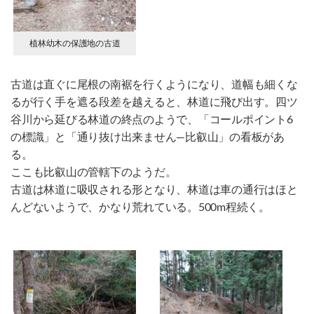
植林幼木の保護地の古道
古道は直ぐに尾根の南裾を行くようになり、道幅も細くな
るが行く手を遮る段差を越えると、林道に飛び出す。四ツ
谷川から延びる林道の終点のようで、「コールポイント6
の標識」と「通り抜け出来ません―比叡山」の看板があ
る。
ここも比叡山の管轄下のようだ。
古道は林道に吸収される形となり、林道は車の通行はほと
んどないようで、かなり荒れている。500m程続く。