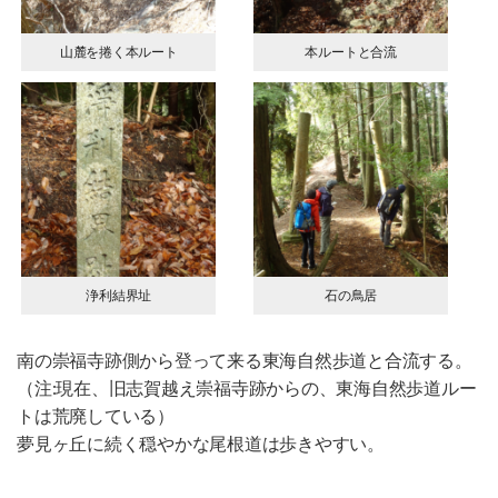
山麓を捲く本ルート
本ルートと合流
浄利結界址
石の鳥居
南の崇福寺跡側から登って来る東海自然歩道と合流する。
（注:現在、旧志賀越え崇福寺跡からの、東海自然歩道ルー
トは荒廃している）
夢見ヶ丘に続く穏やかな尾根道は歩きやすい。