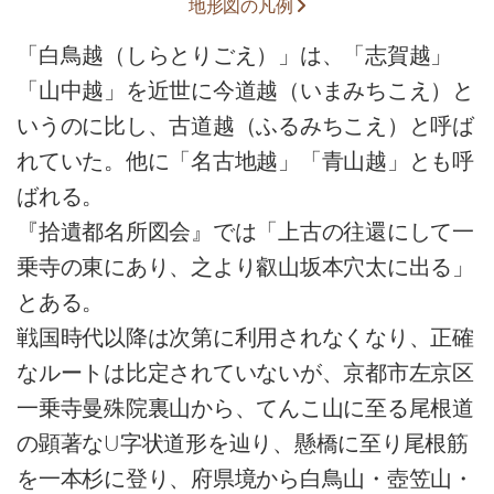
地形図の凡例
「白鳥越（しらとりごえ）」は、「志賀越」
「山中越」を近世に今道越（いまみちこえ）と
いうのに比し、古道越（ふるみちこえ）と呼ば
れていた。他に「名古地越」「青山越」とも呼
ばれる。
『拾遺都名所図会』では「上古の往還にして一
乗寺の東にあり、之より叡山坂本穴太に出る」
とある。
戦国時代以降は次第に利用されなくなり、正確
なルートは比定されていないが、京都市左京区
一乗寺曼殊院裏山から、てんこ山に至る尾根道
の顕著なU字状道形を辿り、懸橋に至り尾根筋
を一本杉に登り、府県境から白鳥山・壺笠山・