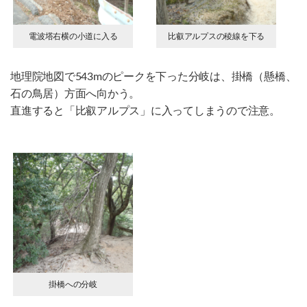
電波塔右横の小道に入る
比叡アルプスの稜線を下る
地理院地図で543mのピークを下った分岐は、掛橋（懸橋、
石の鳥居）方面へ向かう。
直進すると「比叡アルプス」に入ってしまうので注意。
掛橋への分岐