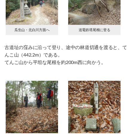
瓜生山・北白川方面へ
送電鉄塔尾根に登る
古道址の窪みに沿って登り、途中の林道切通を渡ると、て
んこ山（442.2m）である。
てんこ山から平坦な尾根を約200m西に向かう。