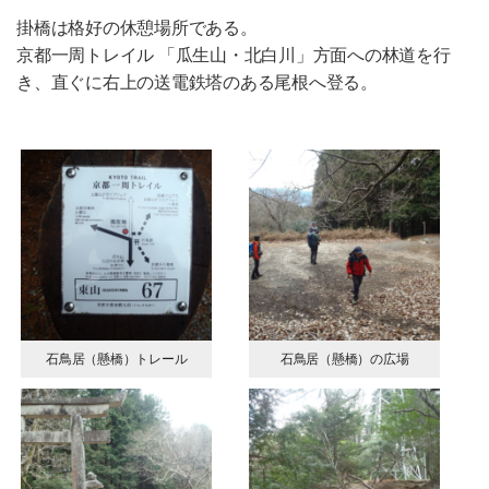
掛橋は格好の休憩場所である。
京都一周トレイル 「瓜生山・北白川」方面への林道を行
き、直ぐに右上の送電鉄塔のある尾根へ登る。
石鳥居（懸橋）トレール
石鳥居（懸橋）の広場