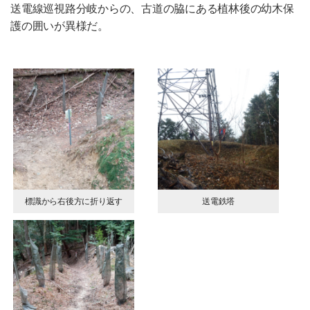
送電線巡視路分岐からの、古道の脇にある植林後の幼木保
護の囲いが異様だ。
標識から右後方に折り返す
送電鉄塔