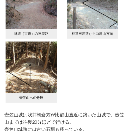
林道（古道）の三差路
林道三差路から白鳥山方面
壺笠山への分岐
壺笠山城は浅井朝倉方が比叡山直近に築いた山城で、壺笠
山までは往復20分ほどで行ける。
壺笠山城跡には古い石垣も残っている。