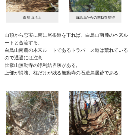
白鳥山頂上
白鳥山からの無動寺展望
山頂から忠実に南に尾根道を下れば、白鳥山南麓の本来ル
ートと合流する。
白鳥山南麓の本来ルートであるトラバース道は荒れている
ので通過には注意
比叡山無動寺の浄利結界跡がある。
上部が損壊、柱だけが残る無動寺の石造鳥居跡である。