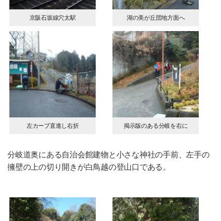
京阪石坂線穴太駅
湖の美が丘団地方面へ
左カーブ直進し右折
掲示版のある分岐を右に
分岐道奥にある自治会館建物と小さな神社の手前、左手の
擁壁の上の切り開きが白鳥越の登山口である。