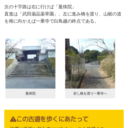
次の十字路は右に行けば「曼殊院」
直進は「武田薬品薬草園」、左に進み橋を渡り、山裾の道
を南に向かえば一乗寺で白鳥越の終点である。
曼殊院
折し橋を渡り一乗寺へ
この古道を歩くにあたって