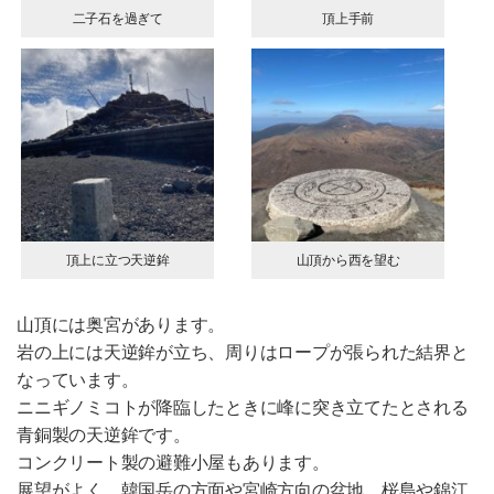
二子石を過ぎて
頂上手前
頂上に立つ天逆鉾
山頂から西を望む
山頂には奥宮があります。
岩の上には天逆鉾が立ち、周りはロープが張られた結界と
なっています。
ニニギノミコトが降臨したときに峰に突き立てたとされる
青銅製の天逆鉾です。
コンクリート製の避難小屋もあります。
展望がよく、韓国岳の方面や宮崎方向の盆地、桜島や錦江