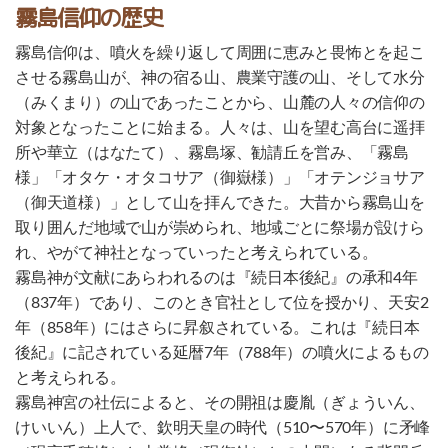
霧島信仰の歴史
霧島信仰は、噴火を繰り返して周囲に恵みと畏怖とを起こ
させる霧島山が、神の宿る山、農業守護の山、そして水分
（みくまり）の山であったことから、山麓の人々の信仰の
対象となったことに始まる。人々は、山を望む高台に遥拝
所や華立（はなたて）、霧島塚、勧請丘を営み、「霧島
様」「オタケ・オタコサア（御嶽様）」「オテンジョサア
（御天道様）」として山を拝んできた。大昔から霧島山を
取り囲んだ地域で山が崇められ、地域ごとに祭場が設けら
れ、やがて神社となっていったと考えられている。
霧島神が文献にあらわれるのは『続日本後紀』の承和4年
（837年）であり、このとき官社として位を授かり、天安2
年（858年）にはさらに昇叙されている。これは『続日本
後紀』に記されている延暦7年（788年）の噴火によるもの
と考えられる。
霧島神宮の社伝によると、その開祖は慶胤（ぎょういん、
けいいん）上人で、欽明天皇の時代（510〜570年）に矛峰