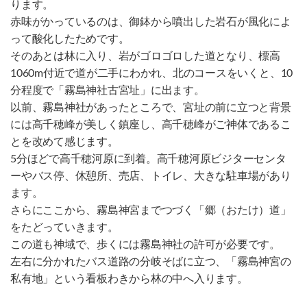
ります。
赤味がかっているのは、御鉢から噴出した岩石が風化によ
って酸化したためです。
そのあとは林に入り、岩がゴロゴロした道となり、標高
1060m付近で道が二手にわかれ、北のコースをいくと、10
分程度で「霧島神社古宮址」に出ます。
以前、霧島神社があったところで、宮址の前に立つと背景
には高千穂峰が美しく鎮座し、高千穂峰がご神体であるこ
とを改めて感じます。
5分ほどで高千穂河原に到着。高千穂河原ビジターセンタ
ーやバス停、休憩所、売店、トイレ、大きな駐車場があり
ます。
さらにここから、霧島神宮までつづく「郷（おたけ）道」
をたどっていきます。
この道も神域で、歩くには霧島神社の許可が必要です。
左右に分かれたバス道路の分岐そばに立つ、「霧島神宮の
私有地」という看板わきから林の中へ入ります。