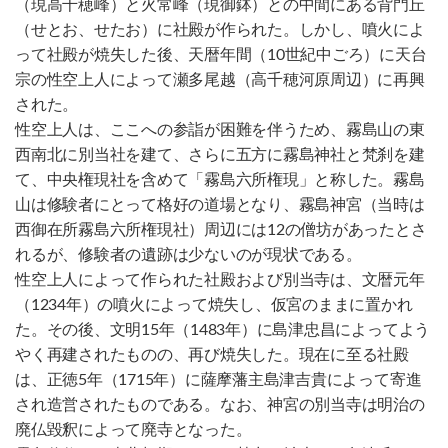
（現高千穂峰）と火常峰（現御鉢）との中間にある背門丘
（せとお、せたお）に社殿が作られた。しかし、噴火によ
って社殿が焼失した後、天暦年間（10世紀中ごろ）に天台
宗の性空上人によって瀬多尾越（高千穂河原周辺）に再興
された。
性空上人は、ここへの参詣が困難を伴うため、霧島山の東
西南北に別当社を建て、さらに五方に霧島神社と梵刹を建
て、中央権現社を含めて「霧島六所権現」と称した。霧島
山は修験者にとって格好の道場となり、霧島神宮（当時は
西御在所霧島六所権現社）周辺には12の僧坊があったとさ
れるが、修験者の遺跡は少ないのが現状である。
性空上人によって作られた社殿および別当寺は、文暦元年
（1234年）の噴火によって焼失し、仮宮のままに置かれ
た。その後、文明15年（1483年）に島津忠昌によってよう
やく再建されたものの、再び焼失した。現在に至る社殿
は、正徳5年（1715年）に薩摩藩主島津吉貴によって寄進
され造営されたものである。なお、神宮の別当寺は明治の
廃仏毀釈によって廃寺となった。