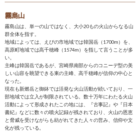
霧島山
霧島山は、単一の山ではなく、大小20もの火山からなる山
群全体を指す。
地域によっては、えびの市地域では韓国岳（1700m）を、
高原町地域では高千穂峰（1574m）を指して言うことが多
い。
主峰は韓国岳であるが、宮崎県南部からのコニーデ型の美
しい山容を眺望できる東の主峰、高千穂峰が信仰の中心と
なった。
現在も新燃岳と御鉢では活発な火山活動が続いており、一
部地域では立入が制限されている。数十万年にわたる火山
活動によって形成されたこの地には、『古事記』や『日本
書紀』などに数々の噴火記録が残されており、火山の恩恵
と脅威を受けながらも紡がれてきた人々の営み、信仰や文
化が残っている。