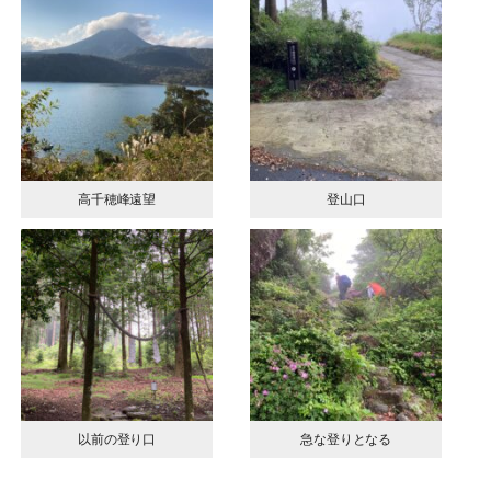
高千穂峰遠望
登山口
以前の登り口
急な登りとなる