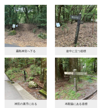
霧島神宮へ下る
途中に立つ道標
神宮の裏手に出る
本殿脇にある道標